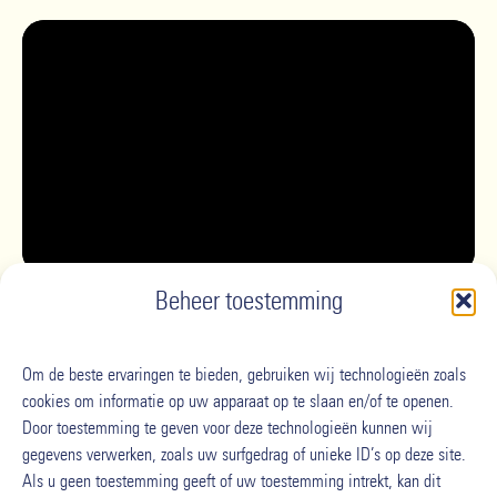
Beheer toestemming
Om de beste ervaringen te bieden, gebruiken wij technologieën zoals
cookies om informatie op uw apparaat op te slaan en/of te openen.
Door toestemming te geven voor deze technologieën kunnen wij
gegevens verwerken, zoals uw surfgedrag of unieke ID’s op deze site.
Storing
Als u geen toestemming geeft of uw toestemming intrekt, kan dit