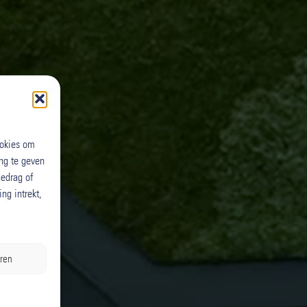
ookies om
ng te geven
edrag of
ng intrekt,
ren